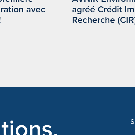
oration avec
agréé Crédit I
!
Recherche (CIR)
tions.
S