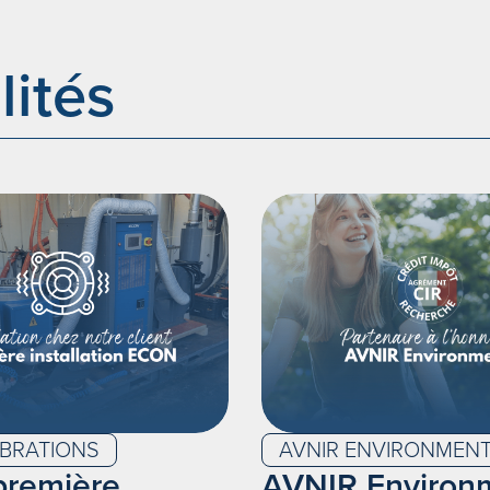
lités
IBRATIONS
AVNIR ENVIRONMEN
première
AVNIR Environ