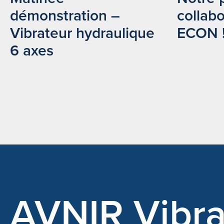
démonstration –
collab
Vibrateur hydraulique
ECON 
6 axes
AVNIR Vibra