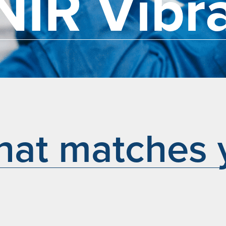
NIR Vibr
that matches y