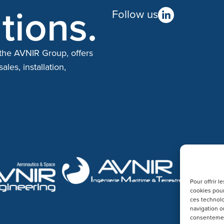
tions.
Follow us
 the AVNIR Group, offers
les, installation,
Pour offrir 
cookies pour
ces technolo
navigation ou
consentement