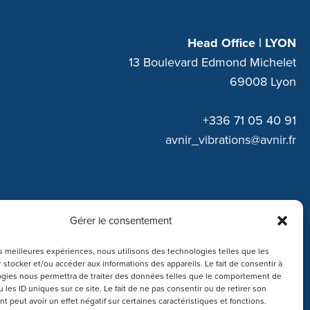
Head Office | LYON
13 Boulevard Edmond Michelet
69008 Lyon
+336 71 05 40 91
avnir_vibrations@avnir.fr
Gérer le consentement
les meilleures expériences, nous utilisons des technologies telles que les
 stocker et/ou accéder aux informations des appareils. Le fait de consentir à
gies nous permettra de traiter des données telles que le comportement de
 les ID uniques sur ce site. Le fait de ne pas consentir ou de retirer son
 peut avoir un effet négatif sur certaines caractéristiques et fonctions.