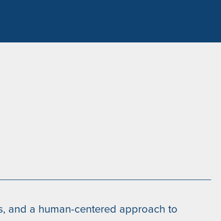
ss, and a human-centered approach to
I 